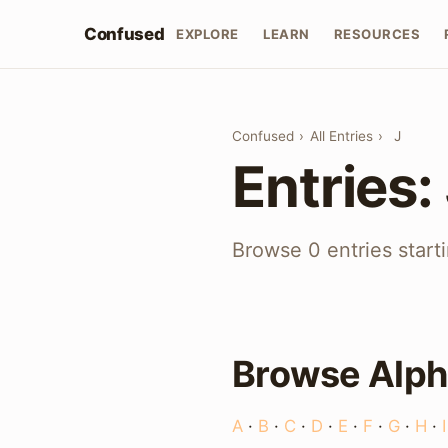
Confused
EXPLORE
LEARN
RESOURCES
Confused
›
All Entries
›
J
Entries:
Browse 0 entries start
Browse Alph
A
·
B
·
C
·
D
·
E
·
F
·
G
·
H
·
I