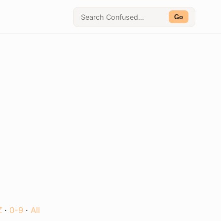
Go
Z
·
0-9
·
All