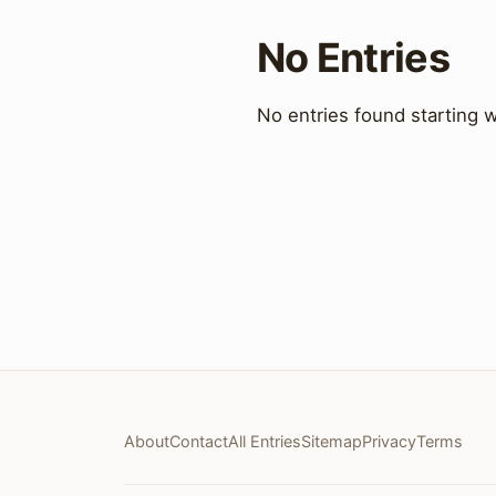
No Entries
No entries found starting wi
About
Contact
All Entries
Sitemap
Privacy
Terms