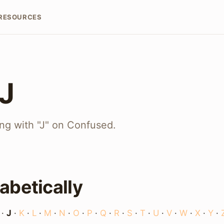
RESOURCES
 J
ing with "J" on Confused.
abetically
·
J
·
K
·
L
·
M
·
N
·
O
·
P
·
Q
·
R
·
S
·
T
·
U
·
V
·
W
·
X
·
Y
·